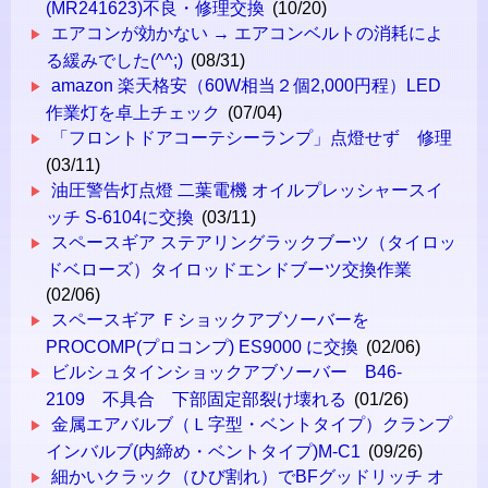
(MR241623)不良・修理交換
(10/20)
エアコンが効かない → エアコンベルトの消耗によ
る緩みでした(^^;)
(08/31)
amazon 楽天格安（60W相当２個2,000円程）LED
作業灯を卓上チェック
(07/04)
「フロントドアコーテシーランプ」点燈せず 修理
(03/11)
油圧警告灯点燈 二葉電機 オイルプレッシャースイ
ッチ S-6104に交換
(03/11)
スペースギア ステアリングラックブーツ（タイロッ
ドベローズ）タイロッドエンドブーツ交換作業
(02/06)
スペースギア Ｆショックアブソーバーを
PROCOMP(プロコンプ) ES9000 に交換
(02/06)
ビルシュタインショックアブソーバー B46-
2109 不具合 下部固定部裂け壊れる
(01/26)
金属エアバルブ（Ｌ字型・ベントタイプ）クランプ
インバルブ(内締め・ベントタイプ)M-C1
(09/26)
細かいクラック（ひび割れ）でBFグッドリッチ オ