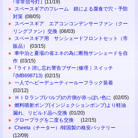
｢非常信号灯｣
(11/19)
スペースギアのフレーム 錆による腐食で穴・予防
対策
(08/05)
スペースギア エアコンコンデンサーファン（クー
リングファン）交換
(06/03)
スペースギア用 サンシェードフロントセット（市
販品）
(03/15)
車中泊と夏場の省エネの為に断熱サンシェードを自
作
(03/15)
｢ライト消し忘れ警告ブザー｣修理｜スイッチ
｢(MB698713)
(02/15)
一人でヘビーデューティールーフラック装着
(02/12)
ＨＩＤランプ(バルブ)の片側が赤っぽい色に
(02/05)
燃料噴射ポンプ(インジェクションポンプ)より軽油
漏れ、リビルド品へ交換
(01/20)
グロープラグを二度も交換
(12/15)
Cheeta（チーター）/韓国製の格安バッテリー
(12/09)