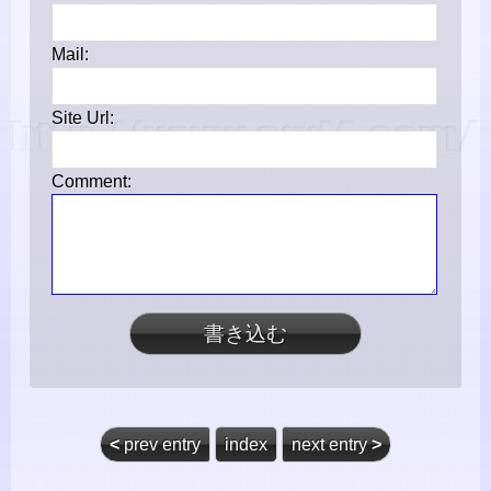
Mail:
Site Url:
Comment:
<
prev entry
index
next entry
>