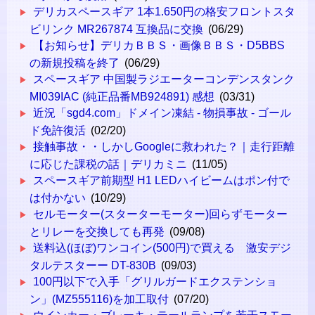
デリカスペースギア 1本1.650円の格安フロントスタ
ビリンク MR267874 互換品に交換
(06/29)
【お知らせ】デリカＢＢＳ・画像ＢＢＳ・D5BBS
の新規投稿を終了
(06/29)
スペースギア 中国製ラジエーターコンデンスタンク
MI039IAC (純正品番MB924891) 感想
(03/31)
近況「sgd4.com」ドメイン凍結 - 物損事故 - ゴール
ド免許復活
(02/20)
接触事故・・しかしGoogleに救われた？｜走行距離
に応じた課税の話｜デリカミニ
(11/05)
スペースギア前期型 H1 LEDハイビームはポン付で
は付かない
(10/29)
セルモーター(スターターモーター)回らずモーター
とリレーを交換しても再発
(09/08)
送料込(ほぼ)ワンコイン(500円)で買える 激安デジ
タルテスターー DT-830B
(09/03)
100円以下で入手「グリルガードエクステンショ
ン」(MZ555116)を加工取付
(07/20)