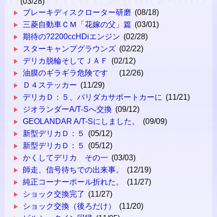
(03/28)
ブレーキディスクローター研磨
(08/18)
三菱自動車ＣＭ「花嫁の父」篇
(03/01)
期待の?2200ccHDiエンジン
(02/28)
スターキャンプグラウンズ
(02/22)
デリカ脱輪そしてＪＡＦ
(02/12)
油膜のギラギラ危険です
(12/26)
Ｄ４ステッカー
(11/29)
デリカＤ：５、パリダカサポートカーに
(11/21)
ジオランダーA/T-Sへ交換
(09/12)
GEOLANDAR A/T-Sにしました。
(09/09)
新型デリカＤ：５
(05/12)
新型デリカＤ：５
(05/12)
かくしてデリカ その一
(03/03)
師走、信号待ちでの出来事。
(12/19)
純正コーナーポール折れた。
(11/27)
ショック交換完了
(11/27)
ショック交換（後ろだけ）
(11/20)