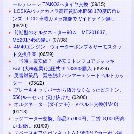
ールテレーン T/AKO2へタイヤ交換
(09/15)
LOSKAバックカメラ高画質防水IP68 170度広角レ
ンズ CCD 車載カメラ鏡像でガイドライン無し
(08/20)
前期型のオルタネ－ター90Ａ ME201837、
ME201745の違い
(07/08)
4M40エンジン ウォーターポンプ＆サーモスタッ
ト交換作業
(06/29)
「当時」最安値？ 格安３トンフロアジャッキ
BAL (大橋産業) 油圧式 3t 1339を購入
(05/24)
災害対策品 緊急脱出ハンマー＋シートベルトカッ
ター
(03/22)
ブレーキキャリパーから抜けなくなったピストン、
556(ルーセン）漬け抜けた
(02/06)
オルタネーター(ダイナモ)・Ｖベルト交換(4M40)
(01/13)
ラジエーター交換、部品35,000円、工賃18,000円高
い出費に
(01/09)
スペースギアのボンネットを1,980円でカーボン調