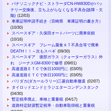
パナソニックナビ・ストラーダCN-HW830Dがバッ
テリー交換後、立ち上がらなくなる不具合(故障・欠
陥)
(12/03)
車庫証明申請手続き（宮崎県 車庫証明の書き方）
(10/30)
スペースギア・久保田オートパーツに廃車依頼
(10/16)
スペースギア フレーム腐食ＡＴ不具合等で廃車
DEATH！！～次もスペギ
(09/30)
スペースギア 後部ガラス（クォーターガラス）外
れ ジーナスGM-8300で修理
(09/01)
高速道路ＥＴＣで休日1000円に
(03/05)
高速道路ＥＴＣで休日1000円に
(03/05)
パリダカ(ダカールラリー)三菱自動車撤退
(02/07)
タイロッドエンドとラジエターコンデンスタンク
(04/30)
暫定税率廃止、車検と重量税
(04/17)
道路特定財源暫定税率・自動車取得税と重量税