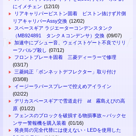
にイメチェン
(12/10)
リアキャリパーピストン固着 ピストン抜けず片側
リアキャリパーAssy交換
(12/02)
スペースギア ラジエーターコンデンスタンク
（MB924891 タンクＡコンデンサ）交換
(09/07)
加速中にプシュー音、ウェイストゲート不良でリリ
ーフバルブ殺し
(07/12)
フロントブレーキ固着 三菱ディーラーで修理
(03/17)
三菱純正「ボンネットデフレクター」取り付け
(03/08)
イージーラバースプレーで控えめアイライン
(02/22)
デリカスペースギアで雪道走行 at 霧島えびの高
原
(01/22)
フェンスのブロックを破損する物損事故～バックセ
ンサー警報機を購入装着
(01/16)
発炎筒の完全代替には使えない・LEDを使用した