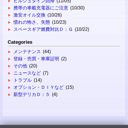
ビルシュタイン回帰
(11/05)
携帯の車載充電器にご注意
(10/30)
激安オイル交換
(10/26)
慣れの怖さ、失態
(10/23)
スペースギア燃費対比Ｄ：Ｇ
(10/22)
Categories
メンテナンス
(44)
登録・売買・車庫証明
(2)
その他
(20)
ニュースなど
(7)
トラブル
(14)
オプション・ＤＩＹなど
(15)
新型デリカＤ：５
(4)