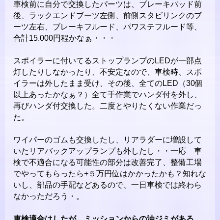
車検前に自分で交換したパーツは、ブレーキパッド前
後、ラックエンドブーツ左側、前側スタビリンクのブ
ーツ左右、ブレーキフルード、パワステフルード等、
合計15.000円程かなぁ・・・
スポイラーに付いてるストップランプのLEDが一部点
灯したりしなかったり、不安定なので、車検時、スポ
イラーは外したまま受け、その後、全てのLED（30個
以上あったかなぁ？）全て手作業でハンダ付を外し、
再びハンダ付交換した。二度とやりたくない作業だっ
た。
ワイパーのゴムも交換したし、リアラダーに増設して
いたリアバックアップランプも外したし・・一応 車
検で不適合になる可能性の部分は改善完了、整備工場
でやってもらったら+５万円位はかかったかも？知れな
いし、部品の手配などあるので、一日車検では終わら
なかっただろう・。
車検適合はしたが、ミッションからの油ジミがある