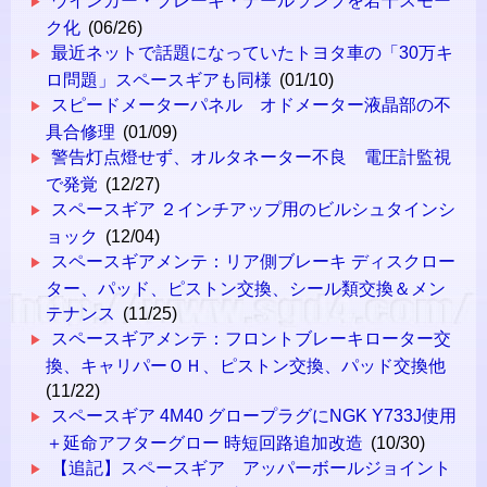
ウインカー・ブレーキ・テールランプを若干スモー
ク化
(06/26)
最近ネットで話題になっていたトヨタ車の「30万キ
ロ問題」スペースギアも同様
(01/10)
スピードメーターパネル オドメーター液晶部の不
具合修理
(01/09)
警告灯点燈せず、オルタネーター不良 電圧計監視
で発覚
(12/27)
スペースギア ２インチアップ用のビルシュタインシ
ョック
(12/04)
スペースギアメンテ：リア側ブレーキ ディスクロー
ター、パッド、ピストン交換、シール類交換＆メン
テナンス
(11/25)
スペースギアメンテ：フロントブレーキローター交
換、キャリパーＯＨ、ピストン交換、パッド交換他
(11/22)
スペースギア 4M40 グロープラグにNGK Y733J使用
＋延命アフターグロー 時短回路追加改造
(10/30)
【追記】スペースギア アッパーボールジョイント