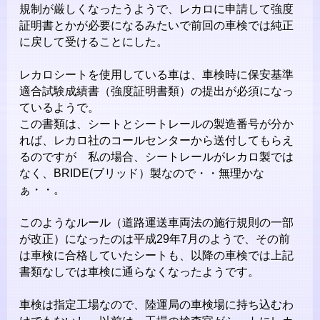
規制が厳しくなったうようで、レカロに申請して強度
証明書とかが必要になるみたいで前回の車検では純正
に戻して受けることにした。
レカロシートを使用している車は、車検時に保安基準
適合試験成績書（強度証明書類）の提出が必須になっ
ているようで。
この書類は、シートとシートレールの製造番号が分か
れば、レカロ社のコールセンターから送付してもらえ
るのですが 私の場合、シートレールがレカロ製では
なく、BRIDE(ブリッド）製なので・・無理かな
ぁ・・。
このようなルール（道路運送車両法の施行規則の一部
が改正）になったのは平成29年7月のようで、その前
は車検に合格していたシートも、以降の車検では上記
書類なしでは車検に通らなくなったようです。
車検は指定工場なので、陸運局の車検場に持ち込むわ