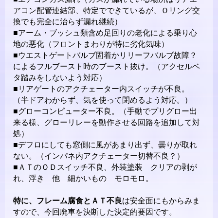
アコン配管連結部、特定でできているが、Ｏリング交
換でも完全に治らず漏れ継続）
■アーム・ブッシュ類含め足回りの老化による乗り心
地の悪化（フロントまわりが特に劣化気味）
■ウエストゲートバルブ固着かリリーフバルブ故障？
によるフルブースト時のブースト抜け。（アクセルベ
タ踏みをしないよう対応）
■リアゲートのアクチェーター内スイッチが不良。
（半ドアわからず、気を使って閉めるよう対応。）
■グローコンピューター不良。（手動でプリグロー出
来る様、グローリレーを動作させる回路を追加して対
処）
■デフロにしても窓側に風があまり出ず、曇りが取れ
ない。（インパネ内アクチェーター切替不良？）
■ＡＴのＯＤスイッチ不良、外装塗装 クリアの剥が
れ、浮き 他 細かいもの モロモロ。
特に、フレーム腐食とＡＴ不良
は安全面にもからみま
すので、今回廃車を決断した決定的要因です。