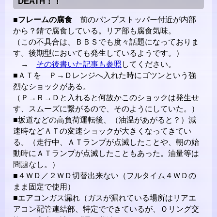
DEATH！！
■
フレームの腐食
前のバンプストッパー付近が内部
から？錆で腐食している。リア部も腐食気味。
（この不具合は、ＢＢＳでも度々話題になっておりま
す。後期型においても発生しているようです。）
→
その後書いた記事も参照
してください。
■ＡＴを Ｐ→Ｄレンジへ入れた時にゴツンという強
烈なショックがある。
（Ｐ→Ｒ→Ｄと入れると何故かこのショックは発生せ
す、スムーズに繋がるので、そのようにしていた。）
■坂道などの高負荷運転後、（油温があがると？）減
速時などＡＴの変速ショックが大きくなってきてい
る。（走行中、ＡＴランプが点滅したことや、朝の始
動時にＡＴランプが点滅したこともあった。油量等は
問題なし。）
■４ＷＤ／２ＷＤ切替出来ない（フルタイム４ＷＤの
まま固定で使用）
■エアコンガス漏れ（ガスが漏れている場所はリアエ
アコン配管連結部、特定でできているが、Ｏリング交