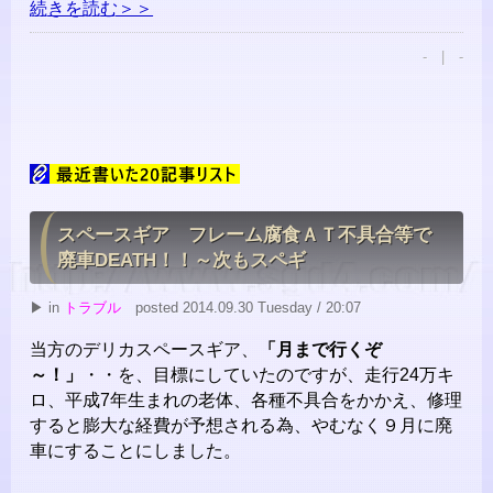
続きを読む＞＞
- | -
スペースギア フレーム腐食ＡＴ不具合等で
廃車DEATH！！～次もスペギ
▶ in
トラブル
posted 2014.09.30 Tuesday / 20:07
当方のデリカスペースギア、
「月まで行くぞ
～！」
・・を、目標にしていたのですが、走行24万キ
ロ、平成7年生まれの老体、各種不具合をかかえ、修理
すると膨大な経費が予想される為、やむなく９月に廃
車にすることにしました。