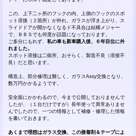
この、上下二ヶ所のフックの内、上側のフックのスポ
ット溶接（２箇所）が外れ、ガラスが浮き上がり、ス
ライドドアが開かなくなるド不具合は結構メジャー
で、ＢＢＳでも何度か話題になっております。
ご多分にもれず、
私の車も新車購入後、６年目位に外
れました。
スポット溶接は二個所、おそらく、製造不良（溶接不
良）だと思います。
構造上、部分修理は難しく、ガラスAssy交換となり、
数万円かかるようです。
安全面にかかわるので、今まで公開しておりませんで
したが、（１台だけですが）長年使って異常ありませ
んでしたので、一つの情報として補修・修理した情報
を書いておきます。
あくまで理想はガラス交換、この接着剤＆テープによ