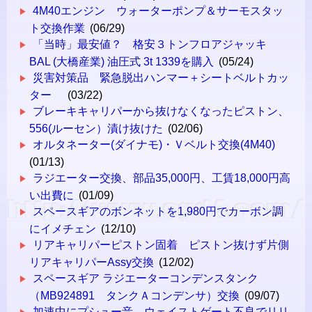
4M40エンジン ウォーターポンプ＆サーモスタッ
ト交換作業
(06/29)
「当時」最安値？ 格安３トンフロアジャッキ
BAL (大橋産業) 油圧式 3t 1339を購入
(05/24)
災害対策品 緊急脱出ハンマー＋シートベルトカッ
ター
(03/22)
ブレーキキャリパーから抜けなくなったピストン、
556(ルーセン）漬け抜けた
(02/06)
オルタネーター(ダイナモ)・Ｖベルト交換(4M40)
(01/13)
ラジエーター交換、部品35,000円、工賃18,000円高
い出費に
(01/09)
スペースギアのボンネットを1,980円でカーボン調
にイメチェン
(12/10)
リアキャリパーピストン固着 ピストン抜けず片側
リアキャリパーAssy交換
(12/02)
スペースギア ラジエーターコンデンスタンク
（MB924891 タンクＡコンデンサ）交換
(09/07)
加速中にプシュー音、ウェイストゲート不良でリリ