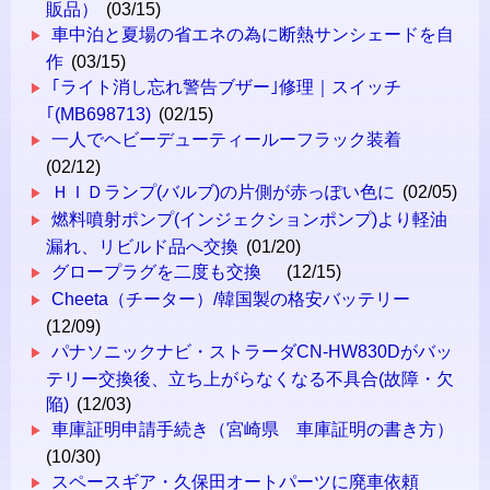
販品）
(03/15)
車中泊と夏場の省エネの為に断熱サンシェードを自
作
(03/15)
｢ライト消し忘れ警告ブザー｣修理｜スイッチ
｢(MB698713)
(02/15)
一人でヘビーデューティールーフラック装着
(02/12)
ＨＩＤランプ(バルブ)の片側が赤っぽい色に
(02/05)
燃料噴射ポンプ(インジェクションポンプ)より軽油
漏れ、リビルド品へ交換
(01/20)
グロープラグを二度も交換
(12/15)
Cheeta（チーター）/韓国製の格安バッテリー
(12/09)
パナソニックナビ・ストラーダCN-HW830Dがバッ
テリー交換後、立ち上がらなくなる不具合(故障・欠
陥)
(12/03)
車庫証明申請手続き（宮崎県 車庫証明の書き方）
(10/30)
スペースギア・久保田オートパーツに廃車依頼