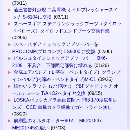
(03/11)
油圧警告灯点燈 二葉電機 オイルプレッシャースイ
ッチ S-6104に交換
(03/11)
スペースギア ステアリングラックブーツ（タイロッ
ドベローズ）タイロッドエンドブーツ交換作業
(02/06)
スペースギア Ｆショックアブソーバーを
PROCOMP(プロコンプ) ES9000 に交換
(02/06)
ビルシュタインショックアブソーバー B46-
2109 不具合 下部固定部裂け壊れる
(01/26)
金属エアバルブ（Ｌ字型・ベントタイプ）クランプ
インバルブ(内締め・ベントタイプ)M-C1
(09/26)
細かいクラック（ひび割れ）でBFグッドリッチ オ
ールテレーン T/AKO2へタイヤ交換
(09/15)
LOSKAバックカメラ高画質防水IP68 170度広角レ
ンズ CCD 車載カメラ鏡像でガイドライン無し
(08/20)
前期型のオルタネ－ター90Ａ ME201837、
ME201745の違い
(07/08)