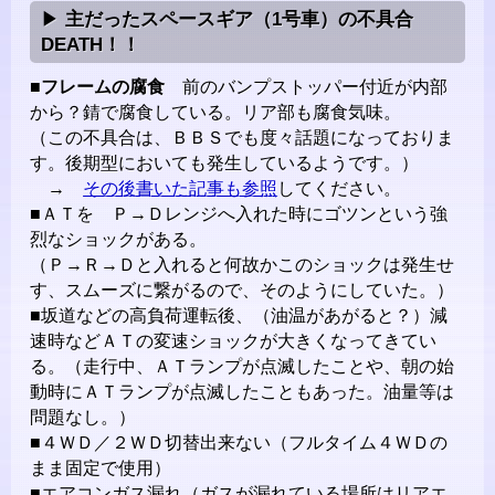
主だったスペースギア（1号車）の不具合
DEATH！！
■
フレームの腐食
前のバンプストッパー付近が内部
から？錆で腐食している。リア部も腐食気味。
（この不具合は、ＢＢＳでも度々話題になっておりま
す。後期型においても発生しているようです。）
→
その後書いた記事も参照
してください。
■ＡＴを Ｐ→Ｄレンジへ入れた時にゴツンという強
烈なショックがある。
（Ｐ→Ｒ→Ｄと入れると何故かこのショックは発生せ
す、スムーズに繋がるので、そのようにしていた。）
■坂道などの高負荷運転後、（油温があがると？）減
速時などＡＴの変速ショックが大きくなってきてい
る。（走行中、ＡＴランプが点滅したことや、朝の始
動時にＡＴランプが点滅したこともあった。油量等は
問題なし。）
■４ＷＤ／２ＷＤ切替出来ない（フルタイム４ＷＤの
まま固定で使用）
■エアコンガス漏れ（ガスが漏れている場所はリアエ