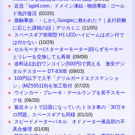
近況「sgd4.com」ドメイン凍結 - 物損事故 - ゴール
ド免許復活
(02/20)
接触事故・・しかしGoogleに救われた？｜走行距離
に応じた課税の話｜デリカミニ
(11/05)
スペースギア前期型 H1 LEDハイビームはポン付で
は付かない
(10/29)
セルモーター(スターターモーター)回らずモーター
とリレーを交換しても再発
(09/08)
送料込(ほぼ)ワンコイン(500円)で買える 激安デジ
タルテスターー DT-830B
(09/03)
100円以下で入手「グリルガードエクステンショ
ン」(MZ555116)を加工取付
(07/20)
ウインカー・ブレーキ・テールランプを若干スモー
ク化
(06/26)
最近ネットで話題になっていたトヨタ車の「30万キ
ロ問題」スペースギアも同様
(01/10)
スピードメーターパネル オドメーター液晶部の不
具合修理
(01/09)