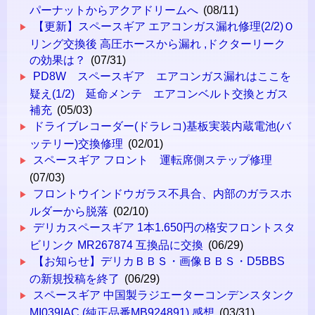
パーナットからアクアドリームへ
(08/11)
【更新】スペースギア エアコンガス漏れ修理(2/2)Ｏ
リング交換後 高圧ホースから漏れ ,ドクターリーク
の効果は？
(07/31)
PD8W スペースギア エアコンガス漏れはここを
疑え(1/2) 延命メンテ エアコンベルト交換とガス
補充
(05/03)
ドライブレコーダー(ドラレコ)基板実装内蔵電池(バ
ッテリー)交換修理
(02/01)
スペースギア フロント 運転席側ステップ修理
(07/03)
フロントウインドウガラス不具合、内部のガラスホ
ルダーから脱落
(02/10)
デリカスペースギア 1本1.650円の格安フロントスタ
ビリンク MR267874 互換品に交換
(06/29)
【お知らせ】デリカＢＢＳ・画像ＢＢＳ・D5BBS
の新規投稿を終了
(06/29)
スペースギア 中国製ラジエーターコンデンスタンク
MI039IAC (純正品番MB924891) 感想
(03/31)