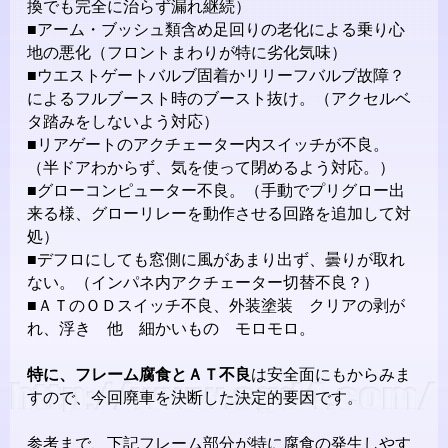
換でも完全に治らず漏れ継続）
■アーム・ブッシュ類含め足回りの老化による乗り心
地の悪化（フロントまわりが特に劣化気味）
■ウエストゲートバルブ固着かリリーフバルブ故障？
によるフルブースト時のブースト抜け。（アクセルベ
タ踏みをしないよう対応）
■リアゲートのアクチェーター内スイッチが不良。
（半ドアわからず、気を使って閉めるよう対応。）
■グローコンピューター不良。（手動でプリグロー出
来る様、グローリレーを動作させる回路を追加して対
処）
■デフロにしても窓側に風があまり出ず、曇りが取れ
ない。（インパネ内アクチェーター切替不良？）
■ＡＴのＯＤスイッチ不良、外装塗装 クリアの剥が
れ、浮き 他 細かいもの モロモロ。
特に、フレーム腐食とＡＴ不良
は安全面にもからみま
すので、今回廃車を決断した決定的要因です。
参考まで、下記フレーム部分が特に腐食の発生しやす