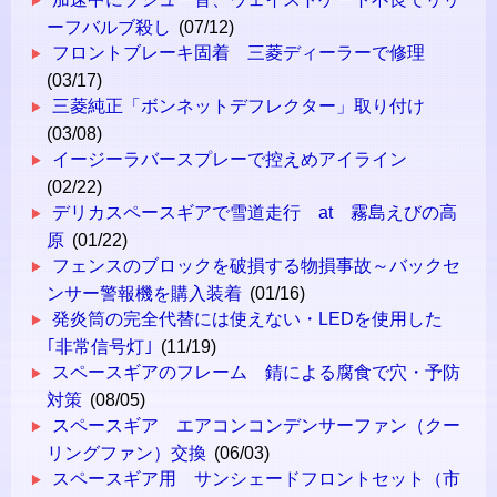
ーフバルブ殺し
(07/12)
フロントブレーキ固着 三菱ディーラーで修理
(03/17)
三菱純正「ボンネットデフレクター」取り付け
(03/08)
イージーラバースプレーで控えめアイライン
(02/22)
デリカスペースギアで雪道走行 at 霧島えびの高
原
(01/22)
フェンスのブロックを破損する物損事故～バックセ
ンサー警報機を購入装着
(01/16)
発炎筒の完全代替には使えない・LEDを使用した
｢非常信号灯｣
(11/19)
スペースギアのフレーム 錆による腐食で穴・予防
対策
(08/05)
スペースギア エアコンコンデンサーファン（クー
リングファン）交換
(06/03)
スペースギア用 サンシェードフロントセット（市