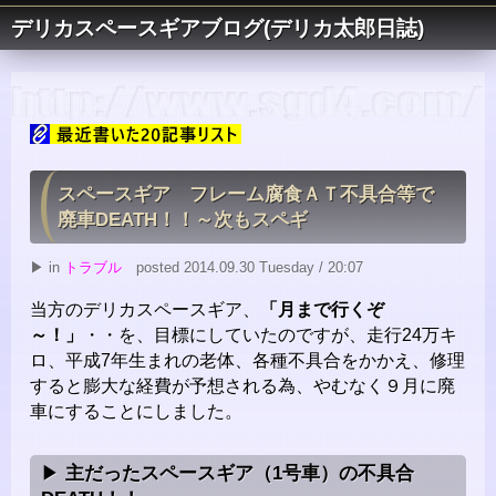
デリカスペースギアブログ(デリカ太郎日誌)
スペースギア フレーム腐食ＡＴ不具合等で
廃車DEATH！！～次もスペギ
▶ in
トラブル
posted 2014.09.30 Tuesday / 20:07
当方のデリカスペースギア、
「月まで行くぞ
～！」
・・を、目標にしていたのですが、走行24万キ
ロ、平成7年生まれの老体、各種不具合をかかえ、修理
すると膨大な経費が予想される為、やむなく９月に廃
車にすることにしました。
主だったスペースギア（1号車）の不具合