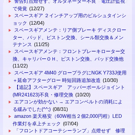
警告灯点燈せず、オルタネーター不良 電圧計監視
で発覚
(12/27)
スペースギア ２インチアップ用のビルシュタインシ
ョック
(12/04)
スペースギアメンテ：リア側ブレーキ ディスクロー
ター、パッド、ピストン交換、シール類交換＆メン
テナンス
(11/25)
スペースギアメンテ：フロントブレーキローター交
換、キャリパーＯＨ、ピストン交換、パッド交換他
(11/22)
スペースギア 4M40 グロープラグにNGK Y733J使用
＋延命アフターグロー 時短回路追加改造
(10/30)
【追記】スペースギア アッパーボールジョイント
(MR241623)不良・修理交換
(10/20)
エアコンが効かない → エアコンベルトの消耗によ
る緩みでした(^^;)
(08/31)
amazon 楽天格安（60W相当２個2,000円程）LED
作業灯を卓上チェック
(07/04)
「フロントドアコーテシーランプ」点燈せず 修理