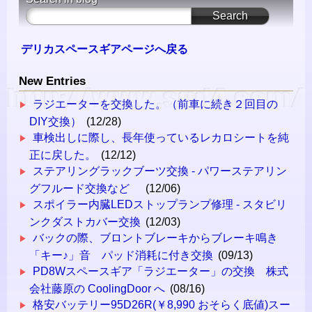
デリカスペースギアページへ戻る
New Entries
ラジエーターを交換した。（前車に続き２回目の
DIY交換）
(12/28)
車検出しに際し、長年使っているレカロシートを純
正に戻した。
(12/12)
ステアリングラックブーツ交換 - パワーステアリン
グフルード交換など
(12/06)
スポイラー内臓LEDストップランプ修理 - スタビリ
ンクダストカバー交換
(12/03)
バックの際、ブロントブレーキからブレーキ鳴き
「キー♪」音 パッド消耗に付き交換
(09/13)
PD8Wスペースギア「ラジエーター」の交換 株式
会社藤原の CoolingDoor へ
(08/16)
格安バッテリー95D26R(￥8,990 おそらく底値)スー