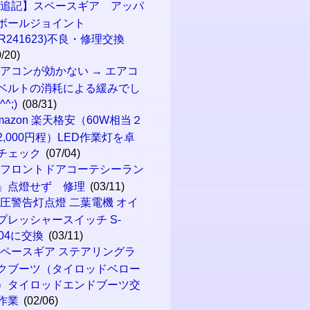
【追記】スペースギア アッパ
ボールジョイント
MR241623)不良・修理交換
0/20)
アコンが効かない → エアコ
ベルトの消耗による緩みでし
^^;)
(08/31)
mazon 楽天格安（60W相当２
2,000円程）LED作業灯を卓
チェック
(07/04)
「フロントドアコーテシーラン
」点燈せず 修理
(03/11)
圧警告灯点燈 二葉電機 オイ
プレッシャースイッチ S-
104に交換
(03/11)
ペースギア ステアリングラ
クブーツ（タイロッドベロー
）タイロッドエンドブーツ交
作業
(02/06)