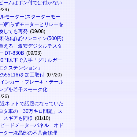
ビームはポン付では付かない
0/29)
ルモーター(スターターモー
ー)回らずモーターとリレーを
換しても再発
(09/08)
料込(ほぼ)ワンコイン(500円)
買える 激安デジタルテスタ
 DT-830B
(09/03)
00円以下で入手「グリルガー
エクステンション」
MZ555116)を加工取付
(07/20)
ウインカー・ブレーキ・テール
ンプを若干スモーク化
6/26)
最近ネットで話題になっていた
ヨタ車の「30万キロ問題」ス
ースギアも同様
(01/10)
スピードメーターパネル オド
ーター液晶部の不具合修理