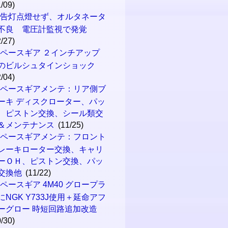
1/09)
警告灯点燈せず、オルタネータ
不良 電圧計監視で発覚
2/27)
ペースギア ２インチアップ
のビルシュタインショック
2/04)
スペースギアメンテ：リア側ブ
ーキ ディスクローター、パッ
、ピストン交換、シール類交
＆メンテナンス
(11/25)
スペースギアメンテ：フロント
レーキローター交換、キャリ
ーＯＨ、ピストン交換、パッ
交換他
(11/22)
ペースギア 4M40 グロープラ
にNGK Y733J使用＋延命アフ
ーグロー 時短回路追加改造
0/30)