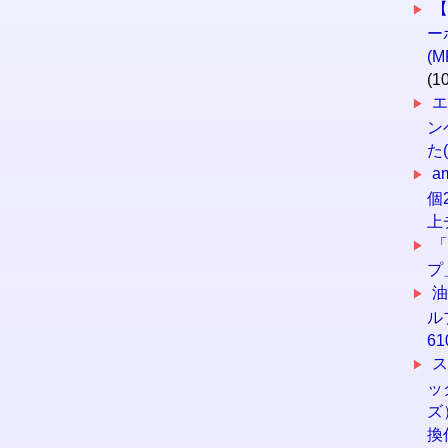
ー
(
(1
エ
ン
た(
a
個
上
プ
油
ル
6
ス
ッ
ズ
換