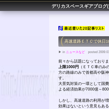
デリカスペースギアブログ(
高速道路ＥＴＣで休日10
▶ in
ニュースなど
posted 2009.03.
前々から話題になっておりま
上限1000円
（ＥＴＣ車のみ
方の路線のみで首都高や阪神
す。
大景気対策の一環として国費
よる経済効果が7000億～8
しかし、高速道路の利用が増
効果はないという意見もある