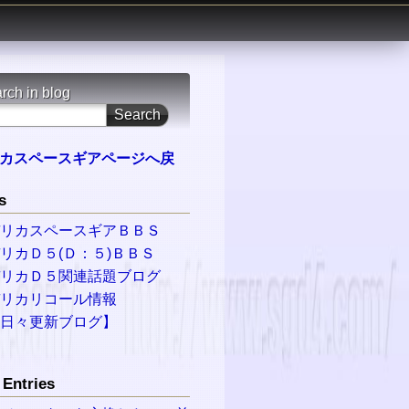
rch in blog
カスペースギアページへ戻
s
デリカスペースギアＢＢＳ
リカＤ５(Ｄ：５)ＢＢＳ
デリカＤ５関連話題ブログ
デリカリコール情報
【日々更新ブログ】
Entries