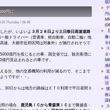
脱
デ
00円に
円
M
05 Thursday / 06:48
(0
したが、いよいよ
３月２８日より土日祭日高速道路
像
の一般ドライバー（普通車、軽自動車、自動二輪）地
を
高速、大都市近郊区間は対象外）が施行されそうで
ス
5000億円を投じるとの事、国交省では、観光客増に
タ
000億円見込まれるとの事です。
MI
感
える分、他の交通機関の利用が減るので、そこまで
近
ようですが・・。
結
活
にも、30日からは地方の路線はＥＴＣ利用で平日昼間３
接
救
課
適用の場合、
鹿児島ＩＣから青森東ＩＣ
まで磐越道・
ス