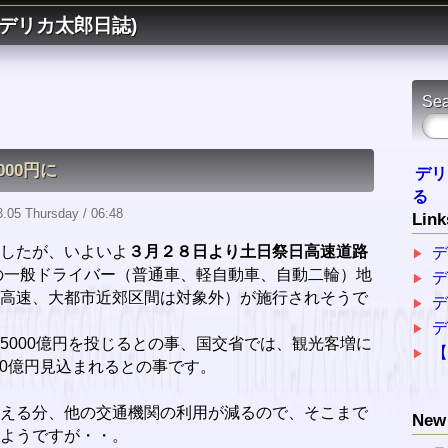
デリカ太郎日誌)
Sea
00円に
デリ
る
05 Thursday / 06:48
Link
したが、いよいよ
３月２８日より土日祭日高速道路
の一般ドライバー（普通車、軽自動車、自動二輪）地
デ
高速、大都市近郊区間は対象外）が施行されそうで
5000億円を投じるとの事、国交省では、観光客増に
000億円見込まれるとの事です。
える分、他の交通機関の利用が減るので、そこまで
New 
ようですが・・。