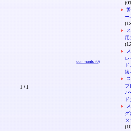
(0
ー
(1
ス
用
(1
レ
comments (0)
| -
ド
換
ブ
1 / 1
パ
ド
ス
グ
タ
(1