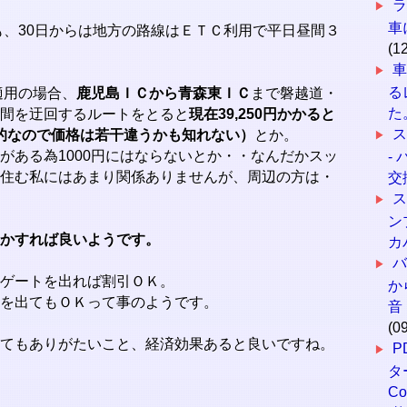
車
にも、30日からは地方の路線はＥＴＣ利用で平日昼間３
(1
る
適用の場合、
鹿児島ＩＣから青森東ＩＣ
まで磐越道・
た
間を迂回するルートをとると
現在39,250円かかると
動的なので価格は若干違うかも知れない）
とか。
がある為1000円にはならないとか・・なんだかスッ
-
住む私にはあまり関係ありませんが、周辺の方は・
交
ス
ン
かすれば良いようです。
カ
ゲートを出れば割引ＯＫ。
か
を出てもＯＫって事のようです。
音
(0
てもありがたいこと、経済効果あると良いですね。
P
タ
Co