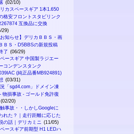
落
(02/10)
リカスペースギア 1本1.650
の格安フロントスタビリンク
R267874 互換品に交換
6/29)
【お知らせ】デリカＢＢＳ・画
ＢＢＳ・D5BBSの新規投稿
終了
(06/29)
ペースギア 中国製ラジエー
ーコンデンスタンク
039IAC (純正品番MB924891)
想
(03/31)
況「sgd4.com」ドメイン凍
 - 物損事故 - ゴールド免許復
(02/20)
触事故・・しかしGoogleに
われた？｜走行距離に応じた
税の話｜デリカミニ
(11/05)
ペースギア前期型 H1 LEDハ