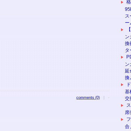
9
ス
ー
【
ン
換
タ
P
ン
延
換
ド
基
comments (0)
| -
交
ス
席
合