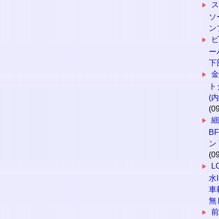
ス
ソ
ン
ー
下
ト
(
(0
B
ン
(0
L
水
車
無
前