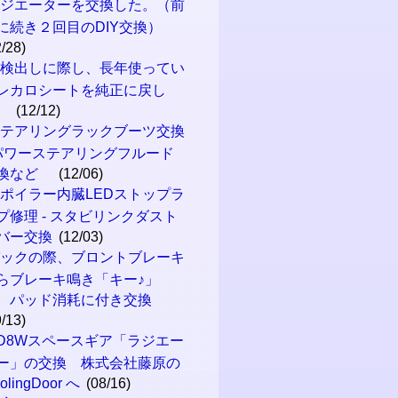
ラジエーターを交換した。（前
に続き２回目のDIY交換）
2/28)
車検出しに際し、長年使ってい
レカロシートを純正に戻し
。
(12/12)
ステアリングラックブーツ交換
 パワーステアリングフルード
換など
(12/06)
ポイラー内臓LEDストップラ
プ修理 - スタビリンクダスト
バー交換
(12/03)
バックの際、ブロントブレーキ
らブレーキ鳴き「キー♪」
 パッド消耗に付き交換
9/13)
D8Wスペースギア「ラジエー
ー」の交換 株式会社藤原の
olingDoor へ
(08/16)