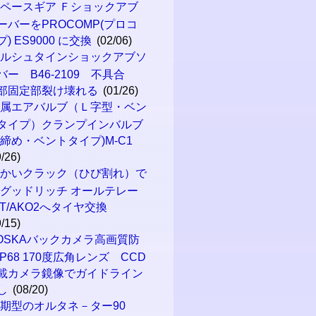
ペースギア Ｆショックアブ
ーバーをPROCOMP(プロコ
プ) ES9000 に交換
(02/06)
ビルシュタインショックアブソ
バー B46-2109 不具合
部固定部裂け壊れる
(01/26)
金属エアバルブ（Ｌ字型・ベン
タイプ）クランプインバルブ
内締め・ベントタイプ)M-C1
9/26)
細かいクラック（ひび割れ）で
Fグッドリッチ オールテレー
 T/AKO2へタイヤ交換
9/15)
OSKAバックカメラ高画質防
IP68 170度広角レンズ CCD
載カメラ鏡像でガイドライン
し
(08/20)
期型のオルタネ－ター90