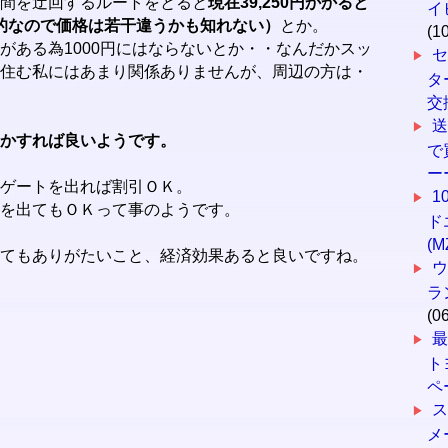
間を迂回するルートをとると
現在39,250円かかると
イ
動的なので価格は若干違うかも知れない）
とか。
(1
がある為1000円にはならないとか・・なんだかスッ
セ
住む私にはあまり関係ありませんが、周辺の方は・
タ
交
送
かすれば良いようです。
で
ーー
ゲートを出れば割引ＯＫ。
1
を出てもＯＫって事のようです。
ド
(
てもありがたいこと、経済効果あると良いですね。
ラ
(0
ト
ペ
メ