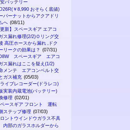
格安バッテリー
5D26R(￥8,990 おそらく底値)
ーパーナットからアクアドリ
ムへ
(08/11)
更新】スペースギア エアコ
ガス漏れ修理(2/2)Ｏリング交
後 高圧ホースから漏れ ,ドク
ーリークの効果は？
(07/31)
D8W スペースギア エアコ
ガス漏れはここを疑え(1/2)
命メンテ エアコンベルト交
とガス補充
(05/03)
ライブレコーダー(ドラレコ)
板実装内蔵電池(バッテリー)
換修理
(02/01)
ペースギア フロント 運転
側ステップ修理
(07/03)
フロントウインドウガラス不具
、内部のガラスホルダーから