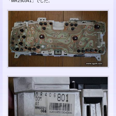
「MR250341」でした。