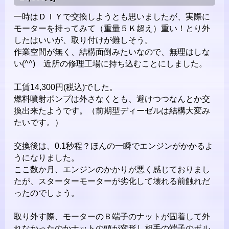
一時はＤＩＹで交換しようとも思いましたが、実際に
モーターを持ってみて（重量５Ｋ超え）重い！とり外
したはいいが、取り付けが難しそう。
作業空間が無く、結構面倒みたいなので、無理はしな
い(^^) 近所の修理工場に持ち込むことにしました。
工賃14,300円(税込)でした。
燃料噴射ポンプは外さなくとも、避けつつなんとか交
換出来たようです。（前期型ディーゼルは結構大変み
たいです。）
交換後は、0.1秒程？ほんの一瞬でエンジンがかかるよ
うになりました。
ここ数か月、エンジンのかかりが悪く感じておりまし
たが、スターターモーターが劣化して壊れる前触れだ
ったのでしょう。
取り外す際、モーターのＢ端子のナットが固着して外
れなかったのかナットの頭が変形し相手の端子のボル