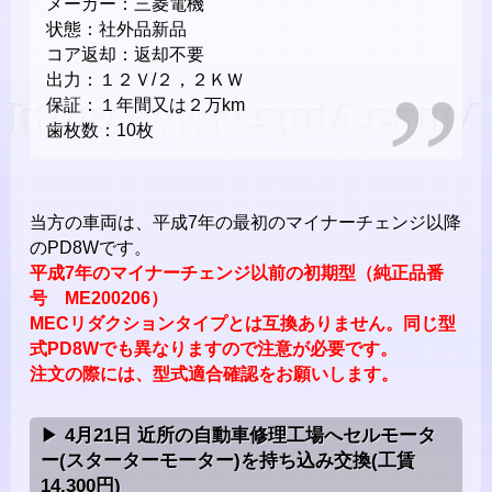
メーカー：三菱電機
状態：社外品新品
コア返却：返却不要
出力：１２Ｖ/２，２ＫＷ
保証：１年間又は２万km
歯枚数：10枚
当方の車両は、平成7年の最初のマイナーチェンジ以降
のPD8Wです。
平成7年のマイナーチェンジ以前の初期型（純正品番
号 ME200206）
MECリダクションタイプとは互換ありません。同じ型
式PD8Wでも異なりますので注意が必要です。
注文の際には、型式適合確認をお願いします。
4月21日 近所の自動車修理工場へセルモータ
ー(スターターモーター)を持ち込み交換(工賃
14,300円)