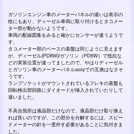
ガソリンエンジン車のメーターパネルの違いは表示の
他にもあり、ディーゼル車両に取り付けるとタコメー
ター部が動かないようです。
車両の配線図集をみると確かにセンサーが違うようで
す。
タコメーター部のベースの基盤は同じように見えます
が、ディーゼル(PD8W)/ガソリン（PD6W）で抵抗な
どの実装位置が違ってましたので、やはりディーゼル
とガソリン車のメーターパネルassyでの互換はなさそ
うです。
ランプソケットがマウントされているフレキの基盤も
回転検出部回路にダイオードが挿入されていたりして
違いました。
不具合箇所は液晶部だけなので、液晶部だけ取り換え
れば良いのですが、この部分を分解するには、スピー
ドメーターの針を一度外す必要があることに気付きま
した。