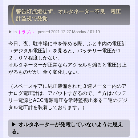
警告灯点燈せず、オルタネーター不良 電圧
計監視で発覚
▶ in
トラブル
posted 2021.12.27 Monday / 01:19
今日、夜、駐車場に車を停める際、ふと車内の電圧計
（デジタル電圧計）を見ると、バッテリー電圧が１
２．０Ｖ程度しかない。
オルタネーターが正常ならアクセルを煽ると電圧は上
がるものだが、全く変化しない。
（スペースギアに純正装備された３連メーター内のア
ナログ電圧計は、アバウトすぎるので、当方はバッテ
リー電源とACC電源電圧を常時監視出来る二連のデジ
タル電圧計を装着しております。）
オルタネーターが発電していないように思え
る。