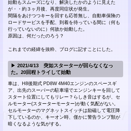
始動もスムーズになり、解決したかのように見えた
が・・約３ヶ月後、再度同症状が発生。
間隔をあけつつキーを回すも応答無し、自動車保険の
ロードサービスを手配、到着を待っている間に（何も
行っていないのに）何故か始動した。
原因は、何だったのろう？
これまでの経緯を抜粋、ブログに記すことにした。
2021/4/13 突如スターターが回らなくなっ
た。20回程トライして始動
車は、H8後期式 PD8W 4M40エンジンのスペースギ
ア、出先のスーパーの駐車場でエンジンキーを回して
スタート位置にしてもリレー？らしき音はするが、セ
ルモーター(スターターモーター)が動く気配がない。
セルモーターのマグネットスイッチは励磁して電圧降
下しているのか、キーオン時、僅かに警告ランプ類が
暗くなるような気がする。