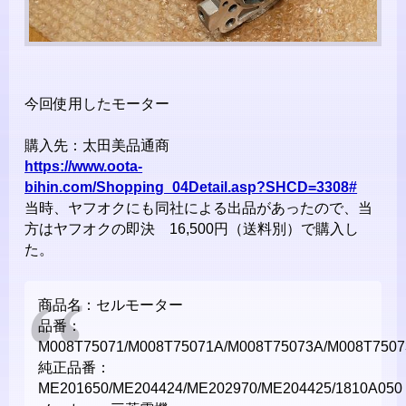
今回使用したモーター
購入先：太田美品通商
https://www.oota-
bihin.com/Shopping_04Detail.asp?SHCD=3308#
当時、ヤフオクにも同社による出品があったので、当
方はヤフオクの即決 16,500円（送料別）で購入し
た。
商品名：セルモーター
品番：
M008T75071/M008T75071A/M008T75073A/M008T7507
純正品番：
ME201650/ME204424/ME202970/ME204425/1810A050