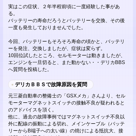
実はこの症状、２年半程前頃に一度経験した事があ
る。
バッテリーの寿命だろうとバッテリーを交換、その後
一度も発生しておりませんでした。
今回、バッテリーもそろそろ寿命の頃かと、バッテリ
ーを発注、交換しましたが、症状は変らず。
10回位試したところ、セルモーターは動きましたが、
エンジンを一旦切ると、また動かない・・デリカBBS
へ質問を投稿した。
デリカＢＢＳで故障原因を質問
元三菱自動車の整備士の「GSXメカ」さんより、セル
モーターマグネットスイッチの接触不良が疑われると
のアドバイスを頂く。
他に、過去の故障事例ではマグネットスイッチ不良以
外に配線の振動による切れ、メインケーブル（バッテ
リーからB端子への太い線）の焼けによる抵抗大、接