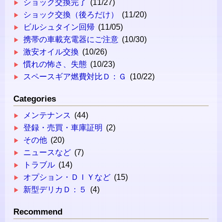
ショック交換完了
(11/27)
ショック交換（後ろだけ）
(11/20)
ビルシュタイン回帰
(11/05)
携帯の車載充電器にご注意
(10/30)
激安オイル交換
(10/26)
慣れの怖さ、失態
(10/23)
スペースギア燃費対比Ｄ：Ｇ
(10/22)
Categories
メンテナンス
(44)
登録・売買・車庫証明
(2)
その他
(20)
ニュースなど
(7)
トラブル
(14)
オプション・ＤＩＹなど
(15)
新型デリカＤ：５
(4)
Recommend