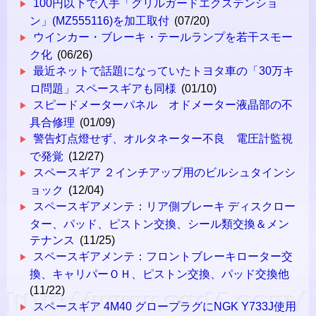
100円以下で入手「グリルガードエクステンショ
ン」(MZ555116)を加工取付
(07/20)
ウインカー・ブレーキ・テールランプを若干スモー
ク化
(06/26)
最近ネットで話題になっていたトヨタ車の「30万キ
ロ問題」スペースギアも同様
(01/10)
スピードメーターパネル オドメーター液晶部の不
具合修理
(01/09)
警告灯点燈せず、オルタネーター不良 電圧計監視
で発覚
(12/27)
スペースギア ２インチアップ用のビルシュタインシ
ョック
(12/04)
スペースギアメンテ：リア側ブレーキ ディスクロー
ター、パッド、ピストン交換、シール類交換＆メン
テナンス
(11/25)
スペースギアメンテ：フロントブレーキローター交
換、キャリパーＯＨ、ピストン交換、パッド交換他
(11/22)
スペースギア 4M40 グロープラグにNGK Y733J使用