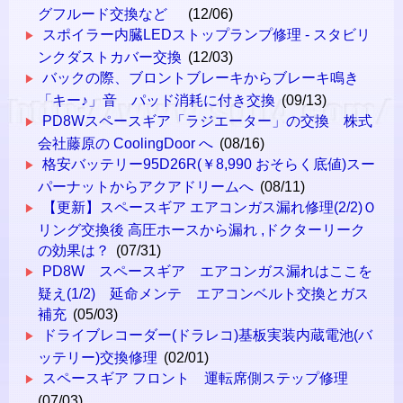
グフルード交換など
(12/06)
スポイラー内臓LEDストップランプ修理 - スタビリ
ンクダストカバー交換
(12/03)
バックの際、ブロントブレーキからブレーキ鳴き
「キー♪」音 パッド消耗に付き交換
(09/13)
PD8Wスペースギア「ラジエーター」の交換 株式
会社藤原の CoolingDoor へ
(08/16)
格安バッテリー95D26R(￥8,990 おそらく底値)スー
パーナットからアクアドリームへ
(08/11)
【更新】スペースギア エアコンガス漏れ修理(2/2)Ｏ
リング交換後 高圧ホースから漏れ ,ドクターリーク
の効果は？
(07/31)
PD8W スペースギア エアコンガス漏れはここを
疑え(1/2) 延命メンテ エアコンベルト交換とガス
補充
(05/03)
ドライブレコーダー(ドラレコ)基板実装内蔵電池(バ
ッテリー)交換修理
(02/01)
スペースギア フロント 運転席側ステップ修理
(07/03)