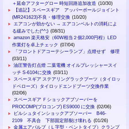
＋延命アフターグロー 時短回路追加改造
(10/30)
【追記】スペースギア アッパーボールジョイント
(MR241623)不良・修理交換
(10/20)
エアコンが効かない → エアコンベルトの消耗によ
る緩みでした(^^;)
(08/31)
amazon 楽天格安（60W相当２個2,000円程）LED
作業灯を卓上チェック
(07/04)
「フロントドアコーテシーランプ」点燈せず 修理
(03/11)
油圧警告灯点燈 二葉電機 オイルプレッシャースイ
ッチ S-6104に交換
(03/11)
スペースギア ステアリングラックブーツ（タイロッ
ドベローズ）タイロッドエンドブーツ交換作業
(02/06)
スペースギア Ｆショックアブソーバーを
PROCOMP(プロコンプ) ES9000 に交換
(02/06)
ビルシュタインショックアブソーバー B46-
2109 不具合 下部固定部裂け壊れる
(01/26)
金属エアバルブ（Ｌ字型・ベントタイプ）クランプ