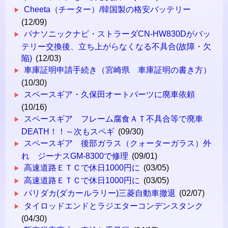
Cheeta（チーター）/韓国製の格安バッテリー
(12/09)
パナソニックナビ・ストラーダCN-HW830Dがバッ
テリー交換後、立ち上がらなくなる不具合(故障・欠
陥)
(12/03)
車庫証明申請手続き（宮崎県 車庫証明の書き方）
(10/30)
スペースギア・久保田オートパーツに廃車依頼
(10/16)
スペースギア フレーム腐食ＡＴ不具合等で廃車
DEATH！！～次もスペギ
(09/30)
スペースギア 後部ガラス（クォーターガラス）外
れ ジーナスGM-8300で修理
(09/01)
高速道路ＥＴＣで休日1000円に
(03/05)
高速道路ＥＴＣで休日1000円に
(03/05)
パリダカ(ダカールラリー)三菱自動車撤退
(02/07)
タイロッドエンドとラジエターコンデンスタンク
(04/30)