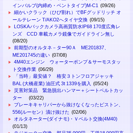
インバルブ(内締め・ベントタイプ)M-C1
(09/26)
細かいクラック（ひび割れ）でBFグッドリッチ オ
ールテレーン T/AKO2へタイヤ交換
(09/15)
LOSKAバックカメラ高画質防水IP68 170度広角レ
ンズ CCD 車載カメラ鏡像でガイドライン無し
(08/20)
前期型のオルタネ－ター90Ａ ME201837、
ME201745の違い
(07/08)
4M40エンジン ウォーターポンプ＆サーモスタッ
ト交換作業
(06/29)
「当時」最安値？ 格安３トンフロアジャッキ
BAL (大橋産業) 油圧式 3t 1339を購入
(05/24)
災害対策品 緊急脱出ハンマー＋シートベルトカッ
ター
(03/22)
ブレーキキャリパーから抜けなくなったピストン、
556(ルーセン）漬け抜けた
(02/06)
オルタネーター(ダイナモ)・Ｖベルト交換(4M40)
(01/13)