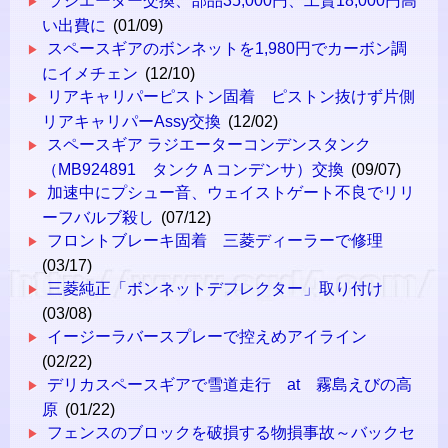
ラジエーター交換、部品35,000円、工賃18,000円高
い出費に
(01/09)
スペースギアのボンネットを1,980円でカーボン調
にイメチェン
(12/10)
リアキャリパーピストン固着 ピストン抜けず片側
リアキャリパーAssy交換
(12/02)
スペースギア ラジエーターコンデンスタンク
（MB924891 タンクＡコンデンサ）交換
(09/07)
加速中にプシュー音、ウェイストゲート不良でリリ
ーフバルブ殺し
(07/12)
フロントブレーキ固着 三菱ディーラーで修理
(03/17)
三菱純正「ボンネットデフレクター」取り付け
(03/08)
イージーラバースプレーで控えめアイライン
(02/22)
デリカスペースギアで雪道走行 at 霧島えびの高
原
(01/22)
フェンスのブロックを破損する物損事故～バックセ