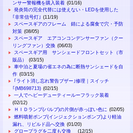
ンサー警報機を購入装着
(01/16)
発炎筒の完全代替には使えない・LEDを使用した
｢非常信号灯｣
(11/19)
スペースギアのフレーム 錆による腐食で穴・予防
対策
(08/05)
スペースギア エアコンコンデンサーファン（クー
リングファン）交換
(06/03)
スペースギア用 サンシェードフロントセット（市
販品）
(03/15)
車中泊と夏場の省エネの為に断熱サンシェードを自
作
(03/15)
｢ライト消し忘れ警告ブザー｣修理｜スイッチ
｢(MB698713)
(02/15)
一人でヘビーデューティールーフラック装着
(02/12)
ＨＩＤランプ(バルブ)の片側が赤っぽい色に
(02/05)
燃料噴射ポンプ(インジェクションポンプ)より軽油
漏れ、リビルド品へ交換
(01/20)
グロープラグを二度も交換
(12/15)