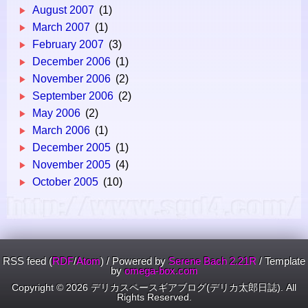
August 2007
(1)
March 2007
(1)
February 2007
(3)
December 2006
(1)
November 2006
(2)
September 2006
(2)
May 2006
(2)
March 2006
(1)
December 2005
(1)
November 2005
(4)
October 2005
(10)
RSS feed (
RDF
/
Atom
)
/
Powered by
Serene Bach 2.21R
/
Template
by
omega-box.com
Copyright ©
2026 デリカスペースギアブログ(デリカ太郎日誌). All
Rights Reserved.