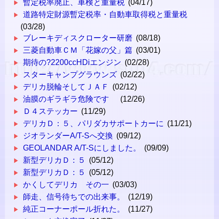
暫定税率廃止、車検と重量税
(04/17)
道路特定財源暫定税率・自動車取得税と重量税
(03/28)
ブレーキディスクローター研磨
(08/18)
三菱自動車ＣＭ「花嫁の父」篇
(03/01)
期待の?2200ccHDiエンジン
(02/28)
スターキャンプグラウンズ
(02/22)
デリカ脱輪そしてＪＡＦ
(02/12)
油膜のギラギラ危険です
(12/26)
Ｄ４ステッカー
(11/29)
デリカＤ：５、パリダカサポートカーに
(11/21)
ジオランダーA/T-Sへ交換
(09/12)
GEOLANDAR A/T-Sにしました。
(09/09)
新型デリカＤ：５
(05/12)
新型デリカＤ：５
(05/12)
かくしてデリカ その一
(03/03)
師走、信号待ちでの出来事。
(12/19)
純正コーナーポール折れた。
(11/27)