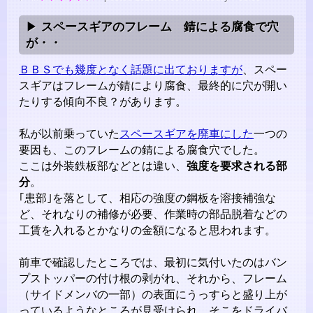
スペースギアのフレーム 錆による腐食で穴
が・・
ＢＢＳでも幾度となく話題に出ておりますが
、スペー
スギアはフレームが錆により腐食、最終的に穴が開い
たりする傾向不良？があります。
私が以前乗っていた
スペースギアを廃車にした
一つの
要因も、このフレームの錆による腐食穴でした。
ここは外装鉄板部などとは違い、
強度を要求される部
分
。
｢患部｣を落として、相応の強度の鋼板を溶接補強な
ど、それなりの補修が必要、作業時の部品脱着などの
工賃を入れるとかなりの金額になると思われます。
前車で確認したところでは、最初に気付いたのはバン
プストッパーの付け根の剥がれ、それから、フレーム
（サイドメンバの一部）の表面にうっすらと盛り上が
っているようなところが見受けられ、そこをドライバ