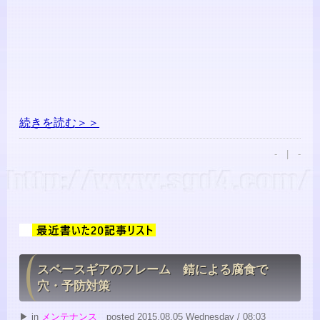
続きを読む＞＞
- | -
スペースギアのフレーム 錆による腐食で
穴・予防対策
▶ in
メンテナンス
posted 2015.08.05 Wednesday / 08:03