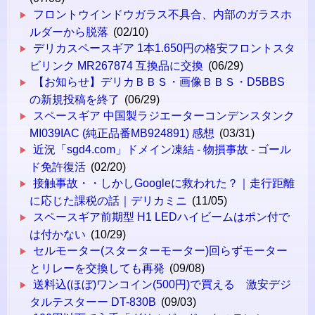
フロントウインドウガラス不具合、内部のガラスホ
ルダーから脱落
(02/10)
デリカスペースギア 1本1.650円の格安フロントスタ
ビリンク MR267874 互換品に交換
(06/29)
【お知らせ】デリカＢＢＳ・画像ＢＢＳ・D5BBS
の新規投稿を終了
(06/29)
スペースギア 中国製ラジエーターコンデンスタンク
MI039IAC (純正品番MB924891) 感想
(03/31)
近況「sgd4.com」ドメイン凍結 - 物損事故 - ゴール
ド免許復活
(02/20)
接触事故・・しかしGoogleに救われた？｜走行距離
に応じた課税の話｜デリカミニ
(11/05)
スペースギア前期型 H1 LEDハイビームはポン付で
は付かない
(10/29)
セルモーター(スターターモーター)回らずモーター
とリレーを交換しても再発
(09/08)
送料込(ほぼ)ワンコイン(500円)で買える 激安デジ
タルテスターー DT-830B
(09/03)