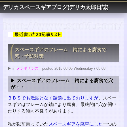
デリカスペースギアブログ(デリカ太郎日誌)
スペースギアのフレーム 錆による腐食で
穴・予防対策
▶ in
メンテナンス
posted 2015.08.05 Wednesday / 08:03
スペースギアのフレーム 錆による腐食で穴
が・・
ＢＢＳでも幾度となく話題に出ておりますが
、スペー
スギアはフレームが錆により腐食、最終的に穴が開い
たりする傾向不良？があります。
私が以前乗っていた
スペースギアを廃車にした
一つの